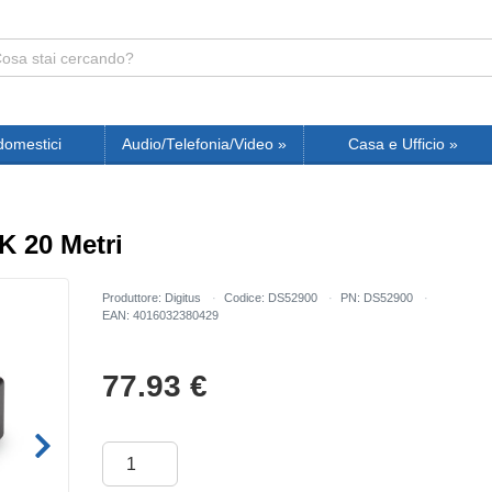
domestici
Audio/Telefonia/Video
»
Casa e Ufficio
»
K 20 Metri
Produttore: Digitus
Codice: DS52900
PN: DS52900
EAN: 4016032380429
77.93
€