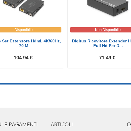
Disponibile
Non Disponibile
s Set Estensore Hdmi, 4K/60Hz,
Digitus Ricevitore Extender H
70 M
Full Hd Per D...
104.94 €
71.49 €
NI E PAGAMENTI
ARTICOLI
C