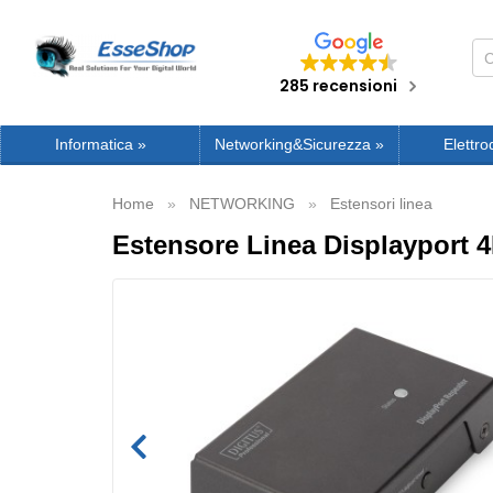
285 recensioni
Informatica
»
Networking&Sicurezza
»
Elettro
Home
NETWORKING
Estensori linea
Estensore Linea Displayport 4