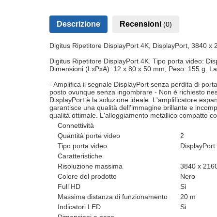
Descrizione
Recensioni
(0)
Digitus Ripetitore DisplayPort 4K, DisplayPort, 3840 x
Digitus Ripetitore DisplayPort 4K. Tipo porta video: D
Dimensioni (LxPxA): 12 x 80 x 50 mm, Peso: 155 g. Lar
- Amplifica il segnale DisplayPort senza perdita di port
posto ovunque senza ingombrare - Non è richiesto nessu
DisplayPort è la soluzione ideale. L'amplificatore espan
garantisce una qualità dell'immagine brillante e incompa
qualità ottimale. L'alloggiamento metallico compatto 
Connettività
Quantità porte video
2
Tipo porta video
DisplayPort
Caratteristiche
Risoluzione massima
3840 x 2160
Colore del prodotto
Nero
Full HD
Sì
Massima distanza di funzionamento
20 m
Indicatori LED
Sì