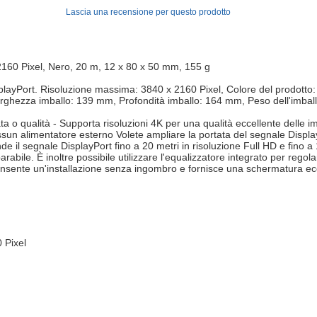
Lascia una recensione per questo prodotto
 2160 Pixel, Nero, 20 m, 12 x 80 x 50 mm, 155 g
isplayPort. Risoluzione massima: 3840 x 2160 Pixel, Colore del prodott
ghezza imballo: 139 mm, Profondità imballo: 164 mm, Peso dell'imballo
ata o qualità - Supporta risoluzioni 4K per una qualità eccellente delle
n alimentatore esterno Volete ampliare la portata del segnale DisplayP
de il segnale DisplayPort fino a 20 metri in risoluzione Full HD e fino a
rabile. È inoltre possibile utilizzare l'equalizzatore integrato per reg
consente un'installazione senza ingombro e fornisce una schermatura ec
 Pixel