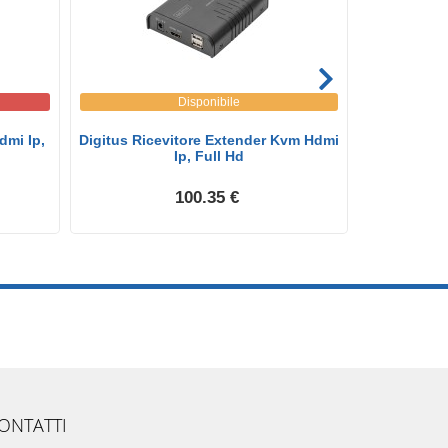
Disponibile
dmi Ip,
Digitus Ricevitore Extender Kvm Hdmi
Set Di Est
Ip, Full Hd
100.35 €
ONTATTI