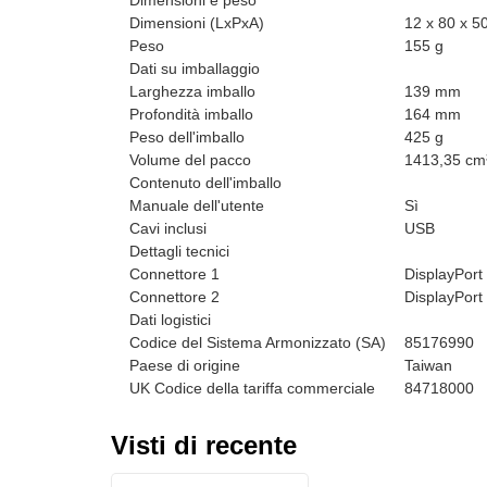
Dimensioni e peso
Dimensioni (LxPxA)
12 x 80 x 
Peso
155 g
Dati su imballaggio
Larghezza imballo
139 mm
Profondità imballo
164 mm
Peso dell'imballo
425 g
Volume del pacco
1413,35 cm
Contenuto dell'imballo
Manuale dell'utente
Sì
Cavi inclusi
USB
Dettagli tecnici
Connettore 1
DisplayPort
Connettore 2
DisplayPort
Dati logistici
Codice del Sistema Armonizzato (SA)
85176990
Paese di origine
Taiwan
UK Codice della tariffa commerciale
84718000
Visti di recente