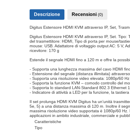
Descrizione
Recensioni
(0)
Digitus Estensore HDMI KVM attraverso IP, Set, Trasmet
Digitus Estensore HDMI KVM attraverso IP, Set. Tipo: T
del trasmettitore: HDMI, Tipo di porta per mouse/tastiera
mouse: USB. Adattatore di voltaggio output AC: 5 V, Ada
ricevitore: 170 g
Estende il segnale HDMI fino a 120 m e offre la possibili
- Supporta una lunghezza massima del cavo HDMI fino 
- Estensione del segnale (distanza illimitata) attraverso
- Supporta una risoluzione video elevata: 1080p/60 Hz
- Supporta la funzione KVM – comodo controllo del mous
- Supporta lo standard LAN-Standard 802.3 Ethernet
- Indicatore di attività a LED per la funzione, la tastier
Il set prolunga HDMI KVM Digitus ha un’unità trasmitte
5e, 5) a una distanza massima di 120 m. Inoltre il segn
massima risoluzione video supportata è 1080p/60 Hz. I
applicazioni in ambito industriale, commerciale e pubbl
Caratteristiche
Tipo