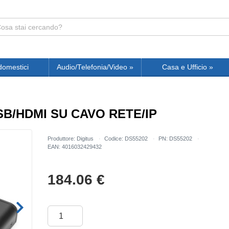
domestici
Audio/Telefonia/Video
»
Casa e Ufficio
»
B/HDMI SU CAVO RETE/IP
Produttore: Digitus
Codice: DS55202
PN: DS55202
EAN: 4016032429432
184.06
€