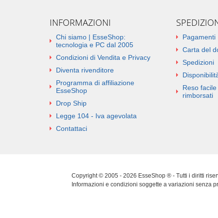
INFORMAZIONI
SPEDIZIO
Chi siamo | EsseShop:
Pagamenti
tecnologia e PC dal 2005
Carta del 
Condizioni di Vendita e Privacy
Spedizioni
Diventa rivenditore
Disponibilità
Programma di affiliazione
Reso facile 
EsseShop
rimborsati
Drop Ship
Legge 104 - Iva agevolata
Contattaci
Copyright © 2005 - 2026 EsseShop ® - Tutti i diritti ris
Informazioni e condizioni soggette a variazioni senza p
Cookie Policy
|
Privacy Policy
|
Sitemap
|
Aggiorna pref