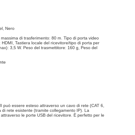
el, Nero
 massima di trasferimento: 80 m. Tipo di porta video
 HDMI, Tastiera locale del ricevitore/tipo di porta per
max): 3,5 W. Peso del trasmettitore: 160 g, Peso del
ente
MI può essere esteso attraverso un cavo di rete (CAT 6,
 di rete esistente (tramite collegamento IP). La
raverso le porte USB del ricevitore. È perfetto per le