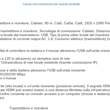
Lascia una recensione per questo prodotto
titore e ricevitore, Cablato, 80 m, Cat5, Cat5e, Cat6, 1920 x 1080 Pix
rasmettitore e ricevitore, Tecnologia di connessione: Cablato, Distanza
 locale del trasmettitore: USB. Tipo di porta video locale del ricevitore:
ttatore di corrente output AC: 1 A, Consumo elettrico (trasmettitore) (
tà di controllare la tastiera e il mouse attraverso l’USB sull’unità ricev
a 120 m attraverso un semplice cavo di rete
 l’infrastruttura di rete locale esistente (tramite connessione IP)
e e della tastiera attraverso l’USB sull’unità ricevente
 10/100/100 Mbps
a e il mouse
nte (sito locale) e un’unità ricevente (posizione remota). Il segnale HD
ale HDMI può essere esteso a una distanza illimitata sulla infrastruttura
noltre consente un comodo accesso a un computer (mouse e tastiera) att
ico.
Trasmettitore e ricevitore