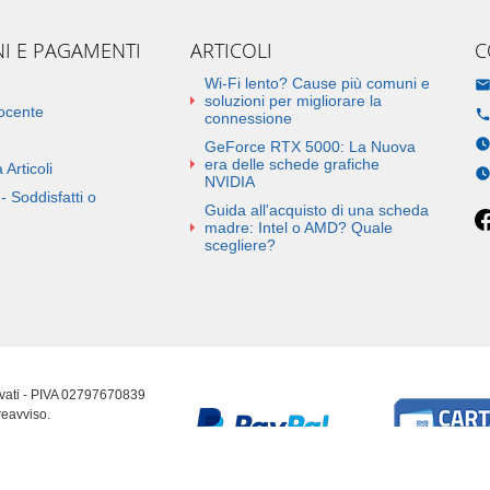
NI E PAGAMENTI
ARTICOLI
C
Wi-Fi lento? Cause più comuni e
soluzioni per migliorare la
docente
connessione
GeForce RTX 5000: La Nuova
era delle schede grafiche
 Articoli
NVIDIA
- Soddisfatti o
Guida all'acquisto di una scheda
madre: Intel o AMD? Quale
scegliere?
ervati - PIVA 02797670839
reavviso.
erenze cookie