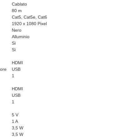
Cablato
80 m
Cat5, Cat5e, Cat6
1920 x 1080 Pixel
Nero
Alluminio
Sì
Sì
HDMI
tore
USB
1
HDMI
USB
1
5 V
1 A
3,5 W
3,5 W