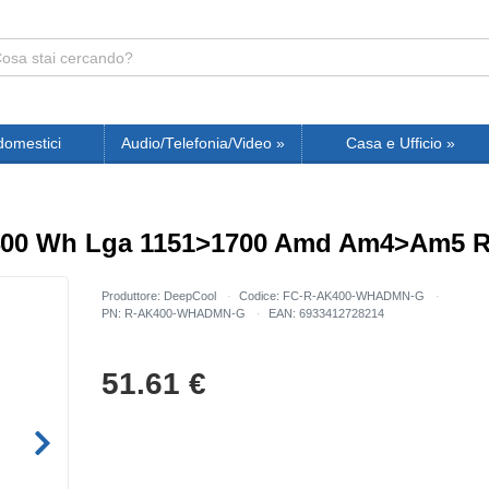
domestici
Audio/Telefonia/Video
»
Casa e Ufficio
»
Ak400 Wh Lga 1151>1700 Amd Am4>Am5 
Produttore: DeepCool
Codice: FC-R-AK400-WHADMN-G
PN: R-AK400-WHADMN-G
EAN: 6933412728214
51.61
€