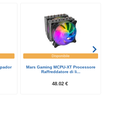
Disponibile
pador
Mars Gaming MCPU-XT Processore
Mars Gami
Raffreddatore di li...
raf
48.02 €