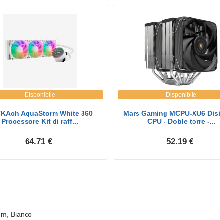
Disponibile
Disponibile
KAch AquaStorm White 360
Mars Gaming MCPU-XU6 Disi
Processore Kit di raff...
CPU - Doble torre -...
64.71 €
52.19 €
cm, Bianco