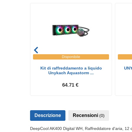
Disponibile
d Aria 1X
Kit di raffreddamento a liquido
UNY
an...
Unykach Aquastorm ...
64.71 €
Descrizione
Recensioni
(0)
DeepCool AK400 Digital WH, Raffreddatore d'aria, 12 