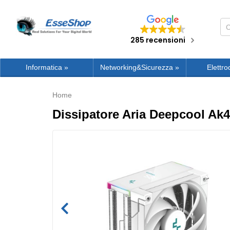
285 recensioni
Informatica
»
Networking&Sicurezza
»
Elettro
Home
Dissipatore Aria Deepcool 