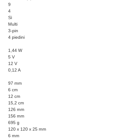
9
4
Sì
Multi
3-pin
4 piedini
1,44 W
5 V
12 V
0,12 A
97 mm
6 cm
12 cm
15,2 cm
126 mm
156 mm
695 g
120 x 120 x 25 mm
6 mm