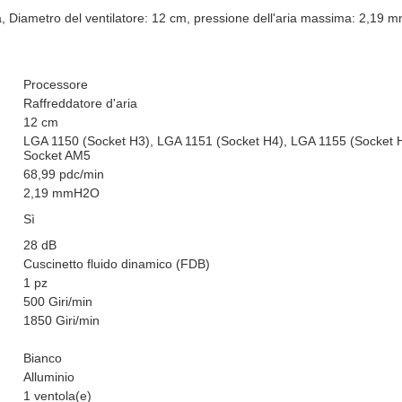
a, Diametro del ventilatore: 12 cm, pressione dell'aria massima: 2,1
Processore
Raffreddatore d'aria
12 cm
LGA 1150 (Socket H3), LGA 1151 (Socket H4), LGA 1155 (Socket 
Socket AM5
68,99 pdc/min
2,19 mmH2O
Sì
28 dB
Cuscinetto fluido dinamico (FDB)
1 pz
500 Giri/min
1850 Giri/min
Bianco
Alluminio
1 ventola(e)