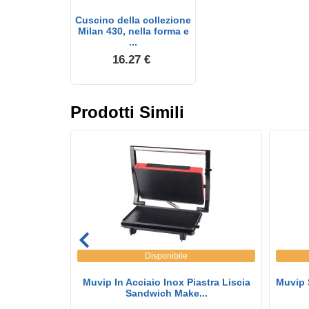
Cuscino della collezione
Milan 430, nella forma e
...
16.27 €
Prodotti Simili
Disponibile
enti Milan
Muvip In Acciaio Inox Piastra Liscia
Muvip 
...
Sandwich Make...