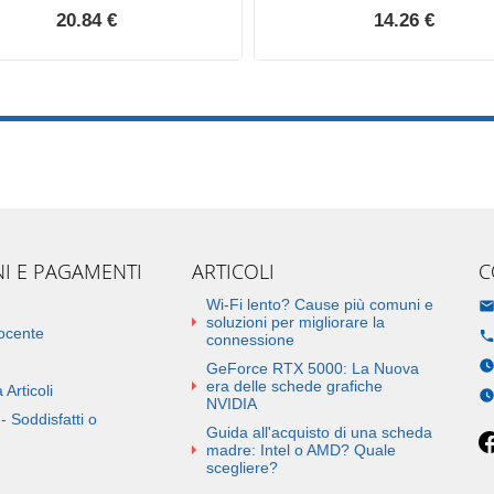
20.84 €
14.26 €
NI E PAGAMENTI
ARTICOLI
C
Wi-Fi lento? Cause più comuni e
soluzioni per migliorare la
docente
connessione
GeForce RTX 5000: La Nuova
era delle schede grafiche
 Articoli
NVIDIA
- Soddisfatti o
Guida all'acquisto di una scheda
madre: Intel o AMD? Quale
scegliere?