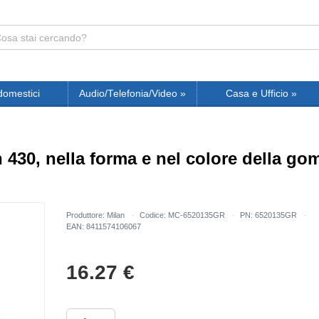
domestici
Audio/Telefonia/Video
»
Casa e Ufficio
»
n 430, nella forma e nel colore della g
Produttore: Milan
Codice: MC-6520135GR
PN: 6520135GR
EAN: 8411574106067
16.27
€