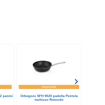
Disponibile
2 panini
Orbegozo SFH 9520 padella Pentola
Borsa te
multiuso Rotondo
Co