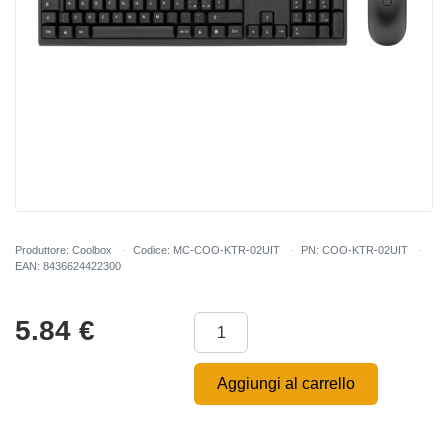
Produttore: Coolbox
Codice: MC-COO-KTR-02UIT
PN: COO-KTR-02UIT
EAN: 8436624422300
5.84
€
Aggiungi al carrello