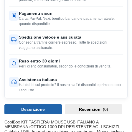
prodotto, e coperto dalla garanzia prevista.
Pagamenti sicuri
Carta, PayPal, Nexi, bonifico bancario e pagamento rateale,
quando disponibile.
Spedizione veloce e assicurata
Consegna tramite corriere espresso. Tutte le spedizioni
viaggiano assicurate.
Reso entro 30 giorni
Per i clienti consumatori, secondo le condizioni di vendita.
Assistenza italiana
Hai dubbi sul prodotto? Il nostro staff è disponibile prima e dopo
l’acquisto.
Descrizione
Recensioni
(0)
CoolBox KIT TASTIERA+MOUSE USB ITALIANO A
MEMBRANA+OTTICO 1000 DPI RESISTENTE AGLI SCHIZZI,
Cablato, USB, Interruttore a chiave a membrana, Mouse incluso