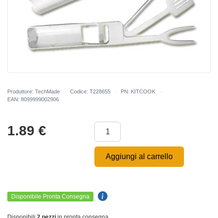
Produttore: TechMade
Codice: T228655
PN: KITCOOK
EAN: 8099999002906
1.89
€
Aggiungi al carrello
Disponibile Pronta Consegna
Disponibili
2 pezzi
in pronta consegna