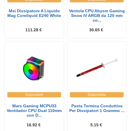
Msi Dissipatore A Liquido
Ventola CPU Abysm Gaming
Mag Coreliquid E240 White
Snow IV ARGB da 120 mm
co...
111.28 €
30.65 €
Disponibile
Disponibile
Mars Gaming MCPU33
Pasta Termica Conduttiva
Ventilador CPU Dual 110mm
Per Dissipatori 1 Grammo ...
con D...
16.92 €
5.15 €