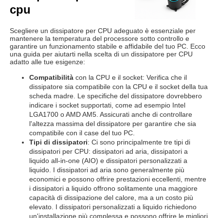
cpu
Scegliere un dissipatore per CPU adeguato è essenziale per
mantenere la temperatura del processore sotto controllo e
garantire un funzionamento stabile e affidabile del tuo PC. Ecco
una guida per aiutarti nella scelta di un dissipatore per CPU
adatto alle tue esigenze:
Compatibilità
con la CPU e il socket: Verifica che il
dissipatore sia compatibile con la CPU e il socket della tua
scheda madre. Le specifiche del dissipatore dovrebbero
indicare i socket supportati, come ad esempio Intel
LGA1700 o AMD AM5. Assicurati anche di controllare
l'altezza massima del dissipatore per garantire che sia
compatibile con il case del tuo PC.
Tipi di dissipatori
: Ci sono principalmente tre tipi di
dissipatori per CPU: dissipatori ad aria, dissipatori a
liquido all-in-one (AIO) e dissipatori personalizzati a
liquido. I dissipatori ad aria sono generalmente più
economici e possono offrire prestazioni eccellenti, mentre
i dissipatori a liquido offrono solitamente una maggiore
capacità di dissipazione del calore, ma a un costo più
elevato. I dissipatori personalizzati a liquido richiedono
un'installazione più complessa e possono offrire le migliori