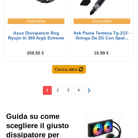
Disponibile
Disponibile
Asus Dissipatore Rog
Itek Pasta Termica Tg-213 -
Ryujin Iii 360 Argb Extreme
Siringa Da 2G Con Spat...
359.55 €
10.99 €
Carica altro
1
2
3
4
Guida su come
scegliere il giusto
dissipatore per