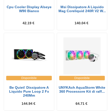
Cpu Cooler Display Alseye
Msi Dissipatore A Liquido
W90 Bianco
Mag Coreliquid 240R V2 W...
42.19 €
140.04 €
Disponibile
Disponibile
Be Quiet! Dissipatore A
UNYKAch AquaStorm White
Liquido Pure Loop 2 Fx
360 Processore Kit di raff...
240Mm
144.94 €
64.71 €