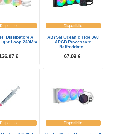
Disponibile
Disponibile
et! Dissipatore A
ABYSM Oceanic Tide 360
 Light Loop 240Mm
ARGB Processore
...
Raffreddato...
136.07 €
67.09 €
Disponibile
Disponibile