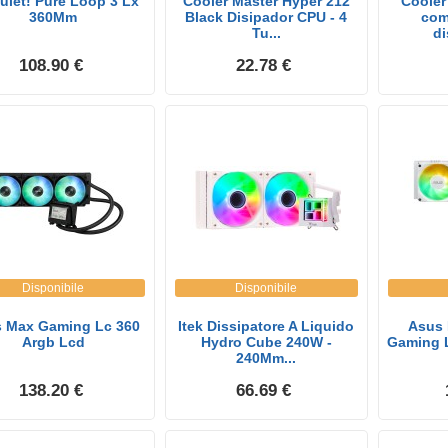
uiet! Pure Loop 3 Lx
Cooler Master Hyper 212
Cooler
360Mm
Black Disipador CPU - 4
com
Tu...
di
108.90 €
22.78 €
Disponibile
Disponibile
 Max Gaming Lc 360
Itek Dissipatore A Liquido
Asus 
Argb Lcd
Hydro Cube 240W -
Gaming L
240Mm...
138.20 €
66.69 €