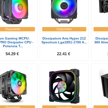
Disponibile
Disponibile
rs Gaming MCPU-
Dissipatore Aria Hyper 212
Dissipa
RO Disipador CPU -
Spectrum Lga1851-1700 A...
360 Atm
Potencia T...
54.29 €
22.41 €
Disponibile
Disponibile