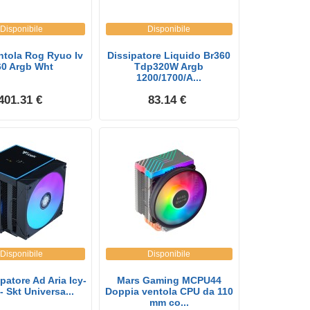
Disponibile
Disponibile
ntola Rog Ryuo Iv
Dissipatore Liquido Br360
60 Argb Wht
Tdp320W Argb
1200/1700/A...
401.31 €
83.14 €
Disponibile
Disponibile
ipatore Ad Aria Icy-
Mars Gaming MCPU44
- Skt Universa...
Doppia ventola CPU da 110
mm co...