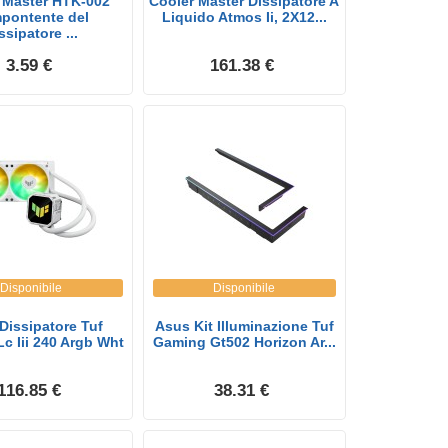
 Master HTK-002
Cooler Master Dissipatore A
pontente del
Liquido Atmos Ii, 2X12...
ssipatore ...
3.59 €
161.38 €
Disponibile
Disponibile
Dissipatore Tuf
Asus Kit Illuminazione Tuf
c Iii 240 Argb Wht
Gaming Gt502 Horizon Ar...
116.85 €
38.31 €