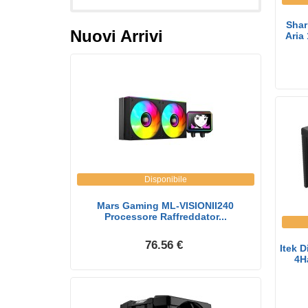
Shar
Nuovi Arrivi
Aria
Disponibile
Mars Gaming ML-VISIONII240
Processore Raffreddator...
76.56 €
Itek D
4Ha