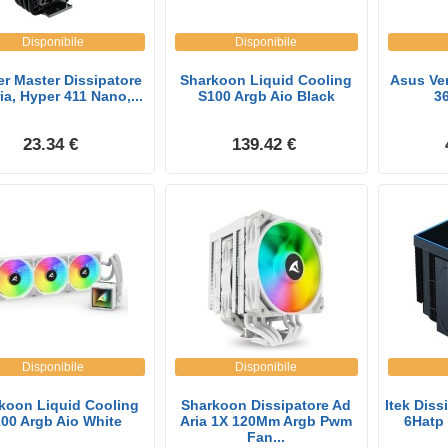
Disponibile
Disponibile
r Master Dissipatore
Sharkoon Liquid Cooling
Asus Ve
ia, Hyper 411 Nano,...
S100 Argb Aio Black
3
23.34 €
139.42 €
Disponibile
Disponibile
koon Liquid Cooling
Sharkoon Dissipatore Ad
Itek Diss
00 Argb Aio White
Aria 1X 120Mm Argb Pwm
6Hatp 
Fan...