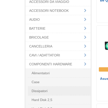
Be Q
ACCESSORI DA VIAGGIO
Raffreddatore di liquidi tutto in uno
(45)
ACCESSORI NOTEBOOK
Refrigeratore (7)
Ventilatore (2)
AUDIO
Altro (81)
BATTERIE
BRICOLAGE
CANCELLERIA
CAVI / ADATTATORI
COMPONENTI HARDWARE
Alimentatori
Asus
Case
Dissipatori
Hard Disk 2,5