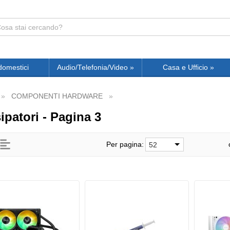
domestici
Audio/Telefonia/Video
»
Casa e Ufficio
»
COMPONENTI HARDWARE
ipatori - Pagina 3
Per pagina:
52