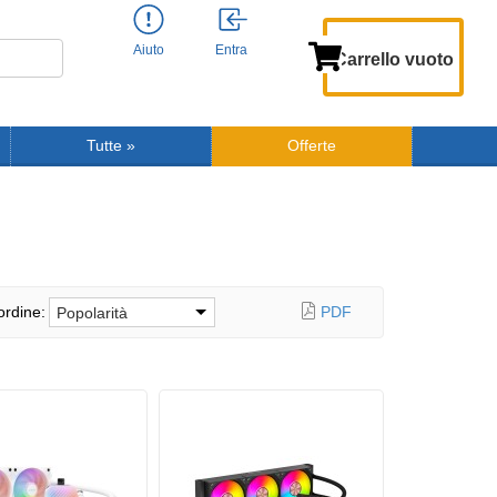
Aiuto
Entra
Carrello vuoto
Tutte
»
Offerte
ordine:
PDF
Popolarità