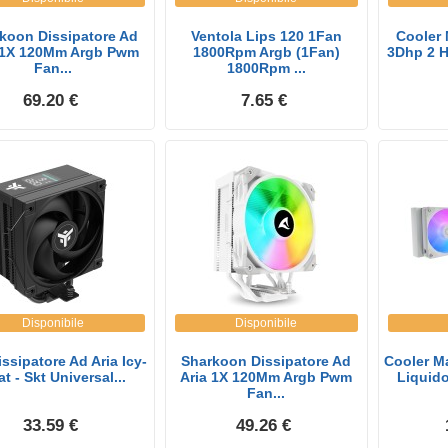
koon Dissipatore Ad
Ventola Lips 120 1Fan
Cooler 
 1X 120Mm Argb Pwm
1800Rpm Argb (1Fan)
3Dhp 2 H
Fan...
1800Rpm ...
69.20 €
7.65 €
Disponibile
Disponibile
issipatore Ad Aria Icy-
Sharkoon Dissipatore Ad
Cooler Ma
t - Skt Universal...
Aria 1X 120Mm Argb Pwm
Liquido
Fan...
33.59 €
49.26 €