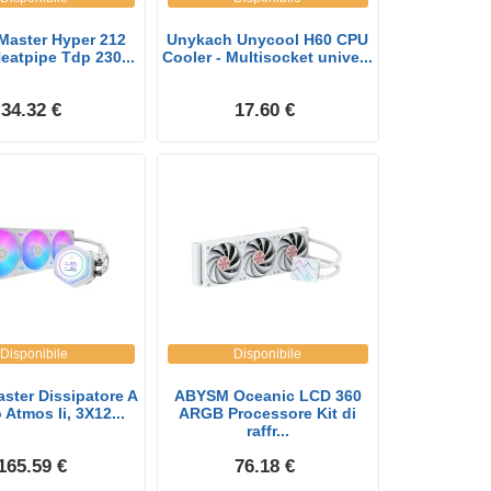
Master Hyper 212
Unykach Unycool H60 CPU
eatpipe Tdp 230...
Cooler - Multisocket unive...
34.32 €
17.60 €
Disponibile
Disponibile
ster Dissipatore A
ABYSM Oceanic LCD 360
 Atmos Ii, 3X12...
ARGB Processore Kit di
raffr...
165.59 €
76.18 €