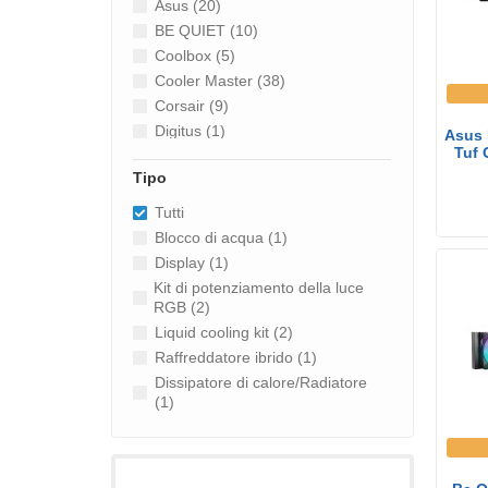
Asus (20)
BE QUIET (10)
Coolbox (5)
Cooler Master (38)
Corsair (9)
Digitus (1)
Asus 
Tuf 
ITEK (9)
Tipo
LINK (1)
Mars Gaming (35)
Tutti
MSI (14)
Blocco di acqua (1)
MSI MICROSTAR (6)
Display (1)
NEUTRA (1)
Kit di potenziamento della luce
NOUA (6)
RGB (2)
SHARKOON (14)
Liquid cooling kit (2)
THERMAL GRIZZLY (1)
Raffreddatore ibrido (1)
Unykach (6)
Dissipatore di calore/Radiatore
(1)
Kit di raffreddamento a liquido
(30)
Pasta termica (4)