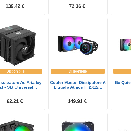
139.42 €
72.36 €
Disponibile
Disponibile
issipatore Ad Aria Icy-
Cooler Master Dissipatore A
Be Quie
t - Skt Universal...
Liquido Atmos Ii, 2X12...
62.21 €
149.91 €