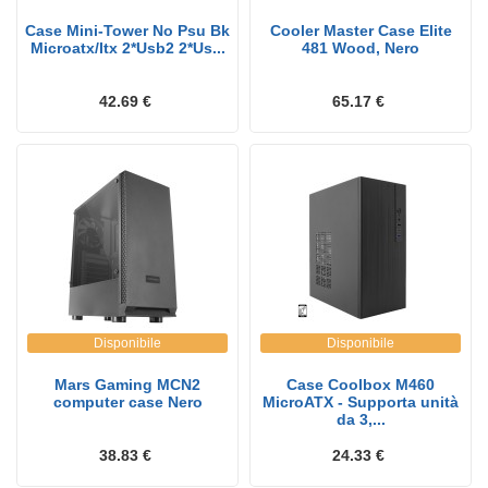
Case Mini-Tower No Psu Bk
Cooler Master Case Elite
Microatx/Itx 2*Usb2 2*Us...
481 Wood, Nero
42.69 €
65.17 €
Disponibile
Disponibile
Mars Gaming MCN2
Case Coolbox M460
computer case Nero
MicroATX - Supporta unità
da 3,...
38.83 €
24.33 €