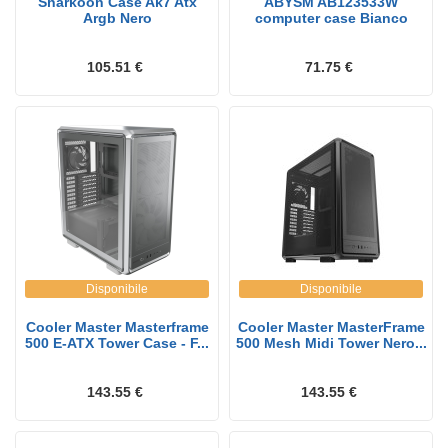
Sharkoon Case Ak7 Atx
ABYSM AB123533W
Argb Nero
computer case Bianco
105.51 €
71.75 €
Disponibile
Disponibile
Cooler Master Masterframe
Cooler Master MasterFrame
500 E-ATX Tower Case - F...
500 Mesh Midi Tower Nero...
143.55 €
143.55 €