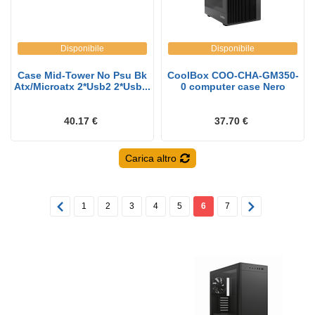
Disponibile
Disponibile
Case Mid-Tower No Psu Bk
CoolBox COO-CHA-GM350-
Atx/Microatx 2*Usb2 2*Usb...
0 computer case Nero
40.17 €
37.70 €
Carica altro
1
2
3
4
5
6
7