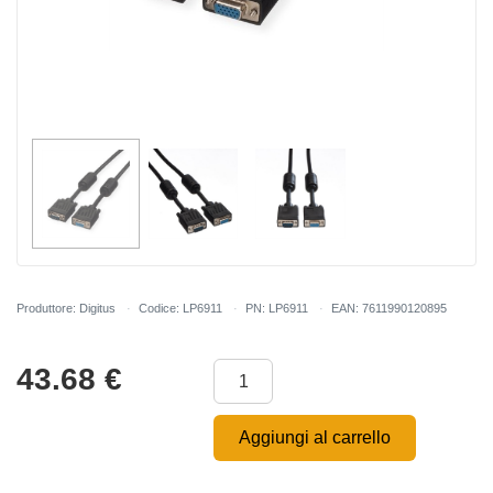
Produttore: Digitus
Codice: LP6911
PN: LP6911
EAN: 7611990120895
43.68
€
Aggiungi al carrello