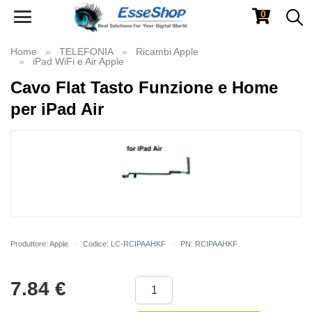
0
Toggle
navigation
Home
TELEFONIA
Ricambi Apple
iPad WiFi e Air Apple
Cavo Flat Tasto Funzione e Home
per iPad Air
Produttore: Apple
Codice: LC-RCIPAAHKF
PN: RCIPAAHKF
7.84
€