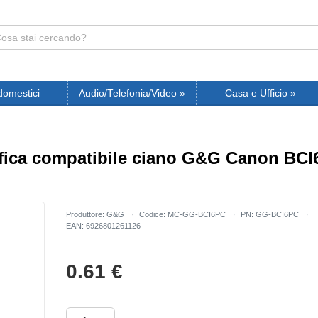
domestici
Audio/Telefonia/Video
»
Casa e Ufficio
»
afica compatibile ciano G&G Canon BCI6
Produttore: G&G
Codice: MC-GG-BCI6PC
PN: GG-BCI6PC
EAN: 6926801261126
0.61
€