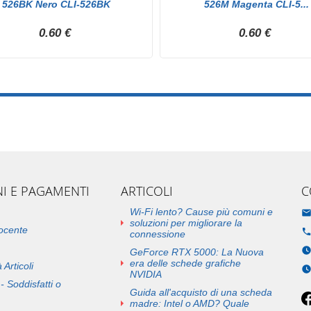
526BK Nero CLI-526BK
526M Magenta CLI-5...
0.60 €
0.60 €
NI E PAGAMENTI
ARTICOLI
C
Wi-Fi lento? Cause più comuni e
soluzioni per migliorare la
docente
connessione
GeForce RTX 5000: La Nuova
era delle schede grafiche
 Articoli
NVIDIA
- Soddisfatti o
Guida all'acquisto di una scheda
madre: Intel o AMD? Quale