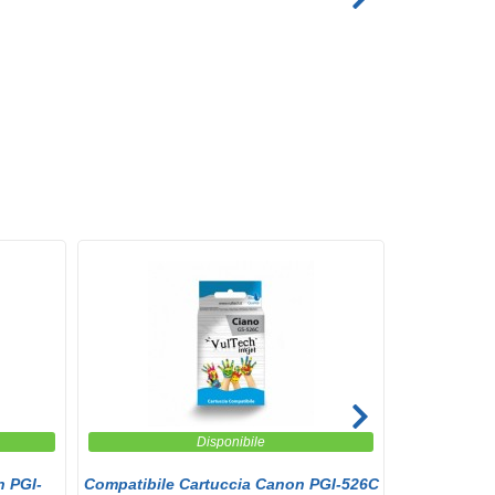
Disponibile
n PGI-
Compatibile Cartuccia Canon PGI-526C
Compatibi