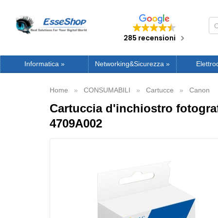
285 recensioni
Informatica
»
Networking&Sicurezza
»
Elettro
Home
CONSUMABILI
Cartucce
Canon
Cartuccia d'inchiostro fotogr
4709A002