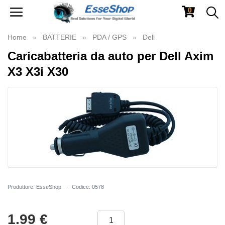
0
Toggle
navigation
Home
BATTERIE
PDA / GPS
Dell
Caricabatteria da auto per Dell Axim
X3 X3i X30
Produttore: EsseShop
Codice: 0578
1.99
€