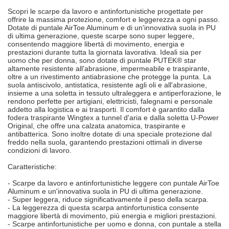
Scopri le scarpe da lavoro e antinfortunistiche progettate per
offrire la massima protezione, comfort e leggerezza a ogni passo.
Dotate di puntale AirToe Aluminum e di un'innovativa suola in PU
di ultima generazione, queste scarpe sono super leggere,
consentendo maggiore libertà di movimento, energia e
prestazioni durante tutta la giornata lavorativa. Ideali sia per
uomo che per donna, sono dotate di puntale PUTEK® star
altamente resistente all'abrasione, impermeabile e traspirante,
oltre a un rivestimento antiabrasione che protegge la punta. La
suola antiscivolo, antistatica, resistente agli oli e all'abrasione,
insieme a una soletta in tessuto ultraleggera e antiperforazione, le
rendono perfette per artigiani, elettricisti, falegnami e personale
addetto alla logistica e ai trasporti. Il comfort è garantito dalla
fodera traspirante Wingtex a tunnel d'aria e dalla soletta U-Power
Original, che offre una calzata anatomica, traspirante e
antibatterica. Sono inoltre dotate di una speciale protezione dal
freddo nella suola, garantendo prestazioni ottimali in diverse
condizioni di lavoro.
Caratteristiche:
- Scarpe da lavoro e antinfortunistiche leggere con puntale AirToe
Aluminum e un'innovativa suola in PU di ultima generazione.
- Super leggera, riduce significativamente il peso della scarpa.
- La leggerezza di questa scarpa antinfortunistica consente
maggiore libertà di movimento, più energia e migliori prestazioni.
- Scarpe antinfortunistiche per uomo e donna, con puntale a stella