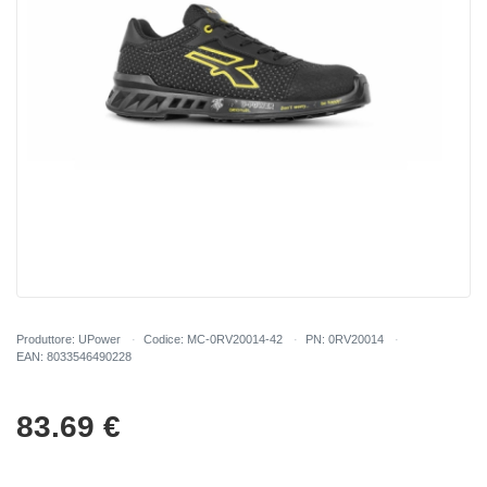
Produttore: UPower
Codice: MC-0RV20014-42
PN: 0RV20014
EAN: 8033546490228
83.69
€