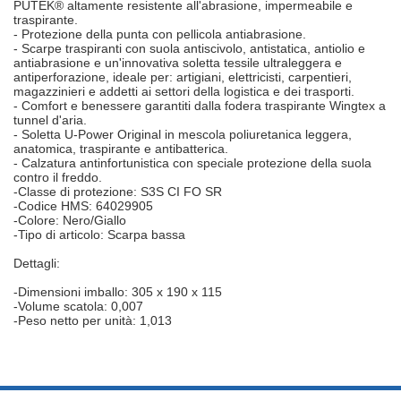
PUTEK® altamente resistente all'abrasione, impermeabile e
traspirante.
- Protezione della punta con pellicola antiabrasione.
- Scarpe traspiranti con suola antiscivolo, antistatica, antiolio e
antiabrasione e un'innovativa soletta tessile ultraleggera e
antiperforazione, ideale per: artigiani, elettricisti, carpentieri,
magazzinieri e addetti ai settori della logistica e dei trasporti.
- Comfort e benessere garantiti dalla fodera traspirante Wingtex a
tunnel d'aria.
- Soletta U-Power Original in mescola poliuretanica leggera,
anatomica, traspirante e antibatterica.
- Calzatura antinfortunistica con speciale protezione della suola
contro il freddo.
-Classe di protezione: S3S CI FO SR
-Codice HMS: 64029905
-Colore: Nero/Giallo
-Tipo di articolo: Scarpa bassa
Dettagli:
-Dimensioni imballo: 305 x 190 x 115
-Volume scatola: 0,007
-Peso netto per unità: 1,013