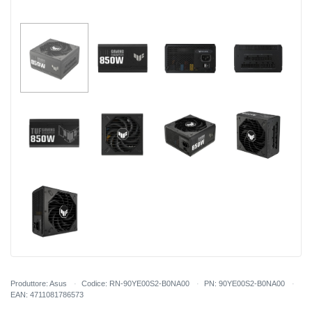
Produttore: Asus
Codice: RN-90YE00S2-B0NA00
PN: 90YE00S2-B0NA00
EAN: 4711081786573