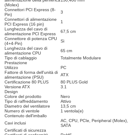
alimentazione della periferica
150,400 mm
(Molex)
Connettori PCI Express (8-
3
Pin)
Connettori di alimentazione
1
PCI Express (16 pin)
Lunghezza del cavo di
67,5 cm
alimentazione PCI Express
Connettore di potenza CPU
Sì
(4+4-Pin)
Lunghezza del cavo di
65 cm
alimentazione CPU
Tipo di cablaggio
Totalmente Modulare
Prestazione
Utilizzo
PC
Fattore di forma dell'unità di
ATX
alimentazione (PSU)
Certificazione 80 PLUS
80 PLUS Gold
Versione ATX
3.1
Design
Colore del prodotto
Nero
Tipo di raffreddamento
Attivo
Diametro del ventilatore
13,5 cm
Numero di ventole
1 ventola(e)
Contenuto dell'imballo
AC, CPU, PCIe, Peripheral (Molex),
Cavi inclusi
SATA
Certificati di sicurezza