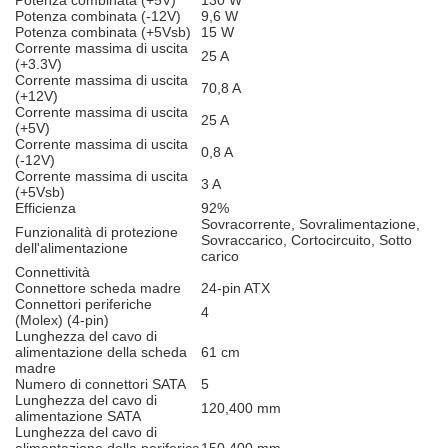
Potenza combinata (+5V)
130 W
Potenza combinata (-12V)
9,6 W
Potenza combinata (+5Vsb)
15 W
Corrente massima di uscita
25 A
(+3.3V)
Corrente massima di uscita
70,8 A
(+12V)
Corrente massima di uscita
25 A
(+5V)
Corrente massima di uscita
0,8 A
(-12V)
Corrente massima di uscita
3 A
(+5Vsb)
Efficienza
92%
Sovracorrente, Sovralimentazione,
Funzionalità di protezione
Sovraccarico, Cortocircuito, Sotto
dell'alimentazione
carico
Connettività
Connettore scheda madre
24-pin ATX
Connettori periferiche
4
(Molex) (4-pin)
Lunghezza del cavo di
alimentazione della scheda
61 cm
madre
Numero di connettori SATA
5
Lunghezza del cavo di
120,400 mm
alimentazione SATA
Lunghezza del cavo di