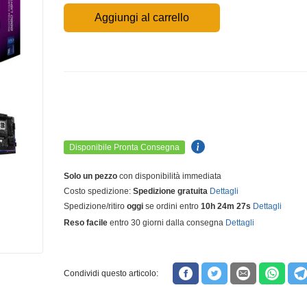
Aggiungi al carrello
Disponibile Pronta Consegna
Solo un pezzo
con disponibilità immediata
Costo spedizione:
Spedizione gratuita
Dettagli
Spedizione/ritiro
oggi
se ordini entro
10h 24m 26s
Dettagli
Reso facile
entro 30 giorni dalla consegna
Dettagli
Condividi questo articolo: