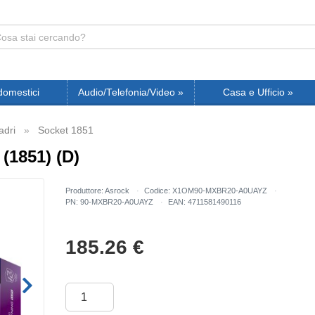
domestici
Audio/Telefonia/Video
»
Casa e Ufficio
»
dri
Socket 1851
(1851) (D)
Produttore: Asrock
Codice: X1OM90-MXBR20-A0UAYZ
PN: 90-MXBR20-A0UAYZ
EAN: 4711581490116
185.26
€