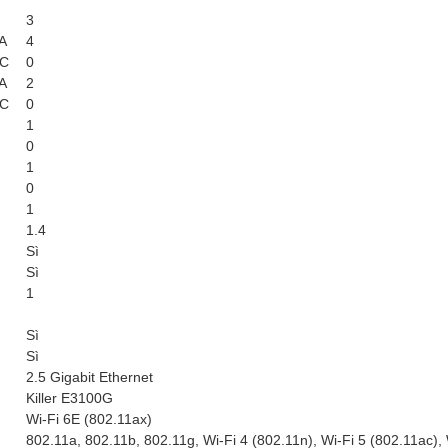
3
 A
4
 C
0
 A
2
 C
0
1
0
1
0
1
1.4
Sì
Sì
1
Sì
Sì
2.5 Gigabit Ethernet
Killer E3100G
Wi-Fi 6E (802.11ax)
802.11a, 802.11b, 802.11g, Wi-Fi 4 (802.11n), Wi-Fi 5 (802.11ac), 