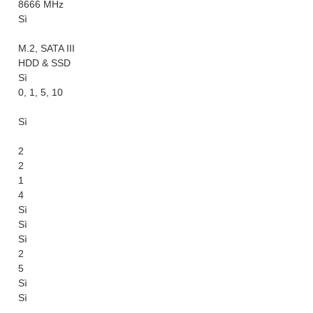
8666 MHz
Sì
M.2, SATA III
HDD & SSD
Sì
0, 1, 5, 10
Sì
2
2
1
4
Sì
Sì
Sì
2
5
Sì
Sì