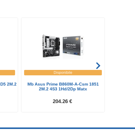
Disponibile
2D5 2M.2
Mb Asus Prime B860M-A-Csm 1851
Mb Asus Pr
2M.2 4S3 1Hd/2Dp Matx
2
204.26 €