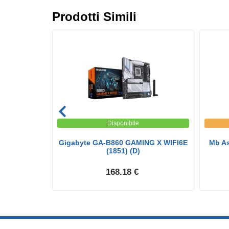
Prodotti Simili
Disponibile
0M-A-Csm, M-
Gigabyte GA-B860 GAMING X WIFI6E
Mb As
..
(1851) (D)
168.18 €