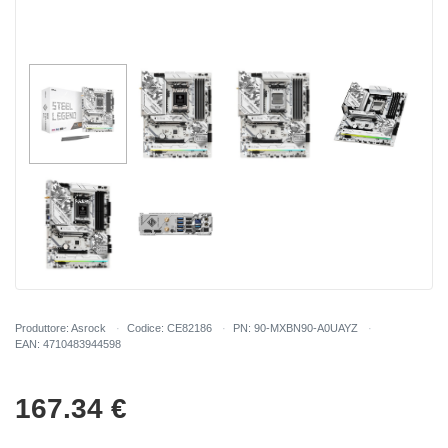
Produttore: Asrock
Codice: CE82186
PN: 90-MXBN90-A0UAYZ
EAN: 4710483944598
167.34
€