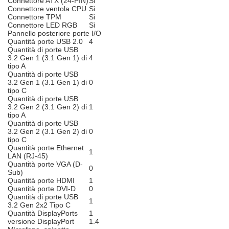
Connettore ATX (24-PIN)
Sì
Connettore ventola CPU
Sì
Connettore TPM
Sì
Connettore LED RGB
Sì
Pannello posteriore porte I/O
Quantità porte USB 2.0
4
Quantità di porte USB
3.2 Gen 1 (3.1 Gen 1) di
4
tipo A
Quantità di porte USB
3.2 Gen 1 (3.1 Gen 1) di
0
tipo C
Quantità di porte USB
3.2 Gen 2 (3.1 Gen 2) di
1
tipo A
Quantità di porte USB
3.2 Gen 2 (3.1 Gen 2) di
0
tipo C
Quantità porte Ethernet
1
LAN (RJ-45)
Quantità porte VGA (D-
0
Sub)
Quantità porte HDMI
1
Quantità porte DVI-D
0
Quantità di porte USB
1
3.2 Gen 2x2 Tipo C
Quantità DisplayPorts
1
versione DisplayPort
1.4