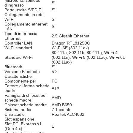
Microfono, spinotto
Sì
d'ingresso
Porta uscita S/PDIF
Sì
Collegamento in rete
Wi-Fi
Sì
Collegamento ethernet
Sì
LAN
Tipo di interfaccia
2.5 Gigabit Ethernet
Ethernet
Controller LAN
Dragon RTL8125BG
Wi-Fi standard
Wi-Fi 6E (802.11ax)
802.11a, 802.11b, 802.11g, Wi-Fi 4
Standard Wi-Fi
(802.11n), Wi-Fi 5 (802.11ac), Wi-Fi 6E
(802.11ax)
Bluetooth
Sì
Versione Bluetooth
5.2
Caratteristiche
Componente per
PC
Fattore di forma scheda
ATX
madre
Famiglia di chipset per
AMD
scheda madre
Chipset scheda madre
AMD B650
Sistema audio
7.1 canali
Chip audio
Realtek ALC4082
Slot espansione
Slot PCI Express x1
1
(Gen 4.x)