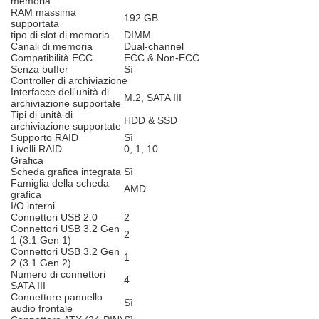
memoria
RAM massima
192 GB
supportata
tipo di slot di memoria
DIMM
Canali di memoria
Dual-channel
Compatibilità ECC
ECC & Non-ECC
Senza buffer
Sì
Controller di archiviazione
Interfacce dell'unità di
M.2, SATA III
archiviazione supportate
Tipi di unità di
HDD & SSD
archiviazione supportate
Supporto RAID
Sì
Livelli RAID
0, 1, 10
Grafica
Scheda grafica integrata
Sì
Famiglia della scheda
AMD
grafica
I/O interni
Connettori USB 2.0
2
Connettori USB 3.2 Gen
2
1 (3.1 Gen 1)
Connettori USB 3.2 Gen
1
2 (3.1 Gen 2)
Numero di connettori
4
SATA III
Connettore pannello
Sì
audio frontale