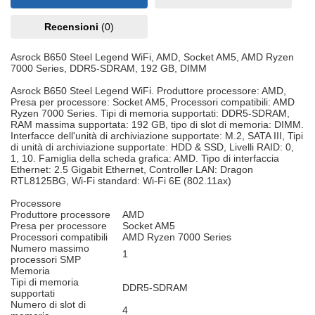
Recensioni
(0)
Asrock B650 Steel Legend WiFi, AMD, Socket AM5, AMD Ryzen
7000 Series, DDR5-SDRAM, 192 GB, DIMM
Asrock B650 Steel Legend WiFi. Produttore processore: AMD,
Presa per processore: Socket AM5, Processori compatibili: AMD
Ryzen 7000 Series. Tipi di memoria supportati: DDR5-SDRAM,
RAM massima supportata: 192 GB, tipo di slot di memoria: DIMM.
Interfacce dell'unità di archiviazione supportate: M.2, SATA III, Tipi
di unità di archiviazione supportate: HDD & SSD, Livelli RAID: 0,
1, 10. Famiglia della scheda grafica: AMD. Tipo di interfaccia
Ethernet: 2.5 Gigabit Ethernet, Controller LAN: Dragon
RTL8125BG, Wi-Fi standard: Wi-Fi 6E (802.11ax)
Processore
Produttore processore
AMD
Presa per processore
Socket AM5
Processori compatibili
AMD Ryzen 7000 Series
Numero massimo
1
processori SMP
Memoria
Tipi di memoria
DDR5-SDRAM
supportati
Numero di slot di
4