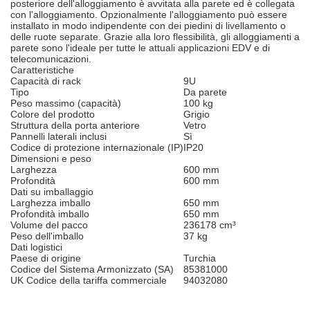
posteriore dell'alloggiamento è avvitata alla parete ed è collegata
con l'alloggiamento. Opzionalmente l'alloggiamento può essere
installato in modo indipendente con dei piedini di livellamento o
delle ruote separate. Grazie alla loro flessibilità, gli alloggiamenti a
parete sono l'ideale per tutte le attuali applicazioni EDV e di
telecomunicazioni.
Caratteristiche
Capacità di rack
9U
Tipo
Da parete
Peso massimo (capacità)
100 kg
Colore del prodotto
Grigio
Struttura della porta anteriore
Vetro
Pannelli laterali inclusi
Sì
Codice di protezione internazionale (IP)
IP20
Dimensioni e peso
Larghezza
600 mm
Profondità
600 mm
Dati su imballaggio
Larghezza imballo
650 mm
Profondità imballo
650 mm
Volume del pacco
236178 cm³
Peso dell'imballo
37 kg
Dati logistici
Paese di origine
Turchia
Codice del Sistema Armonizzato (SA)
85381000
UK Codice della tariffa commerciale
94032080