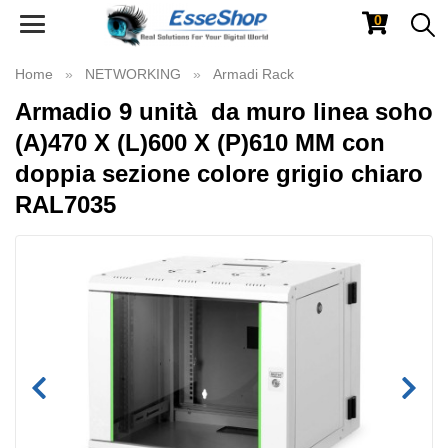
0
Toggle
navigation
Home
NETWORKING
Armadi Rack
Armadio 9 unità da muro linea soho
(A)470 X (L)600 X (P)610 MM con
doppia sezione colore grigio chiaro
RAL7035