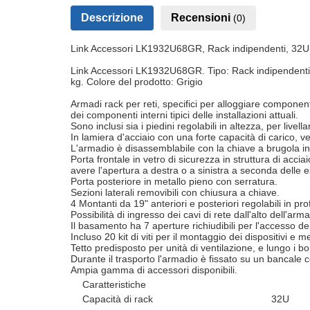
Descrizione
Recensioni
(0)
Link Accessori LK1932U68GR, Rack indipendenti, 32U, 80
Link Accessori LK1932U68GR. Tipo: Rack indipendenti, C
kg. Colore del prodotto: Grigio
Armadi rack per reti, specifici per alloggiare component
dei componenti interni tipici delle installazioni attuali.
Sono inclusi sia i piedini regolabili in altezza, per livell
In lamiera d'acciaio con una forte capacità di carico, ve
L'armadio è disassemblabile con la chiave a brugola inc
Porta frontale in vetro di sicurezza in struttura di acc
avere l'apertura a destra o a sinistra a seconda delle 
Porta posteriore in metallo pieno con serratura.
Sezioni laterali removibili con chiusura a chiave.
4 Montanti da 19" anteriori e posteriori regolabili in p
Possibilità di ingresso dei cavi di rete dall'alto dell'a
Il basamento ha 7 aperture richiudibili per l'accesso de
Incluso 20 kit di viti per il montaggio dei dispositivi e m
Tetto predisposto per unità di ventilazione, e lungo i bo
Durante il trasporto l'armadio è fissato su un bancale co
Ampia gamma di accessori disponibili.
Caratteristiche
Capacità di rack
32U