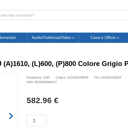
domestici
Audio/Telefonia/Video
»
Casa e Ufficio
»
(A)1610, (L)600, (P)800 Colore Grigio P
Produttore: LINK
Codice: LK1932U68GR
PN: LK1932U68GR
EAN: 8028400064417
582.96
€