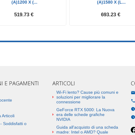
(A)1200 X (...
(A)1580 X (L...
519.73 €
693.23 €
NI E PAGAMENTI
ARTICOLI
C
Wi-Fi lento? Cause più comuni e
soluzioni per migliorare la
docente
connessione
GeForce RTX 5000: La Nuova
era delle schede grafiche
 Articoli
NVIDIA
- Soddisfatti o
Guida all'acquisto di una scheda
madre: Intel o AMD? Quale