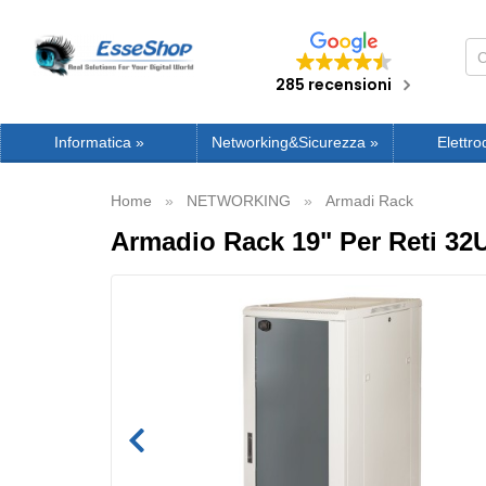
285 recensioni
Informatica
»
Networking&Sicurezza
»
Elettro
Home
NETWORKING
Armadi Rack
Armadio Rack 19" Per Reti 32U 