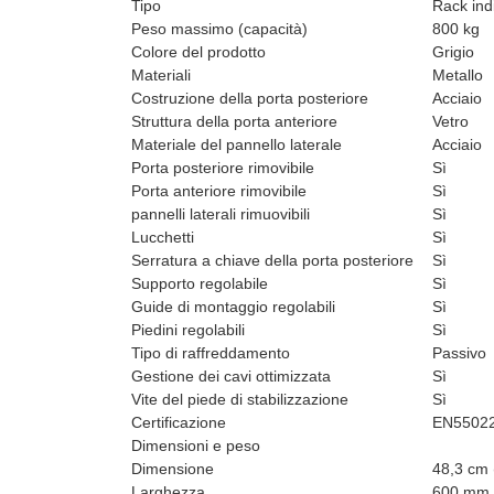
Tipo
Rack ind
Peso massimo (capacità)
800 kg
Colore del prodotto
Grigio
Materiali
Metallo
Costruzione della porta posteriore
Acciaio
Struttura della porta anteriore
Vetro
Materiale del pannello laterale
Acciaio
Porta posteriore rimovibile
Sì
Porta anteriore rimovibile
Sì
pannelli laterali rimuovibili
Sì
Lucchetti
Sì
Serratura a chiave della porta posteriore
Sì
Supporto regolabile
Sì
Guide di montaggio regolabili
Sì
Piedini regolabili
Sì
Tipo di raffreddamento
Passivo
Gestione dei cavi ottimizzata
Sì
Vite del piede di stabilizzazione
Sì
Certificazione
EN55022
Dimensioni e peso
Dimensione
48,3 cm 
Larghezza
600 mm