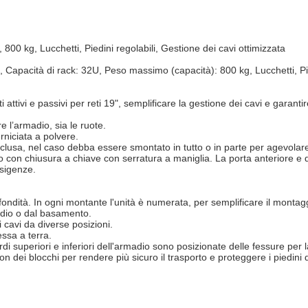
0 kg, Lucchetti, Piedini regolabili, Gestione dei cavi ottimizzata
apacità di rack: 32U, Peso massimo (capacità): 800 kg, Lucchetti, Pied
i attivi e passivi per reti 19", semplificare la gestione dei cavi e garan
are l’armadio, sia le ruote.
rniciata a polvere.
lusa, nel caso debba essere smontato in tutto o in parte per agevolare i
iaio con chiusura a chiave con serratura a maniglia. La porta anteriore e 
esigenze.
rofondità. In ogni montante l'unità è numerata, per semplificare il monta
rmadio o dal basamento.
i cavi da diverse posizioni.
essa a terra.
rdi superiori e inferiori dell'armadio sono posizionate delle fessure per 
n dei blocchi per rendere più sicuro il trasporto e proteggere i piedini d