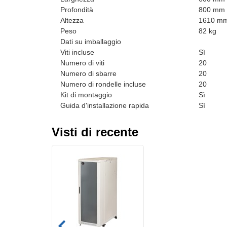
Profondità
800 mm
Altezza
1610 m
Peso
82 kg
Dati su imballaggio
Viti incluse
Sì
Numero di viti
20
Numero di sbarre
20
Numero di rondelle incluse
20
Kit di montaggio
Sì
Guida d'installazione rapida
Sì
Visti di recente