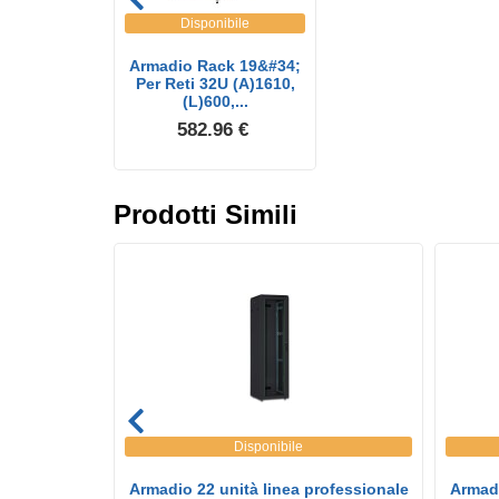
Disponibile
Armadio Rack 19&#34;
Per Reti 32U (A)1610,
(L)600,...
582.96 €
Prodotti Simili
Disponibile
9; Linea
Armadio 22 unità linea professionale
Armadi