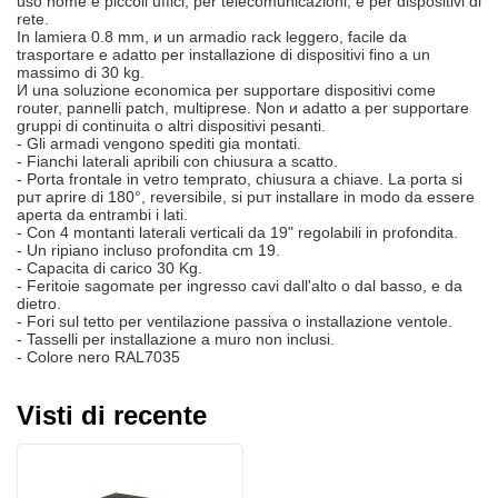
uso home e piccoli uffici, per telecomunicazioni, e per dispositivi di
rete.
In lamiera 0.8 mm, и un armadio rack leggero, facile da
trasportare e adatto per installazione di dispositivi fino a un
massimo di 30 kg.
И una soluzione economica per supportare dispositivi come
router, pannelli patch, multiprese. Non и adatto a per supportare
gruppi di continuitа o altri dispositivi pesanti.
- Gli armadi vengono spediti giа montati.
- Fianchi laterali apribili con chiusura a scatto.
- Porta frontale in vetro temprato, chiusura a chiave. La porta si
puт aprire di 180°, reversibile, si puт installare in modo da essere
aperta da entrambi i lati.
- Con 4 montanti laterali verticali da 19" regolabili in profonditа.
- Un ripiano incluso profonditа cm 19.
- Capacitа di carico 30 Kg.
- Feritoie sagomate per ingresso cavi dall'alto o dal basso, e da
dietro.
- Fori sul tetto per ventilazione passiva o installazione ventole.
- Tasselli per installazione a muro non inclusi.
- Colore nero RAL7035
Visti di recente