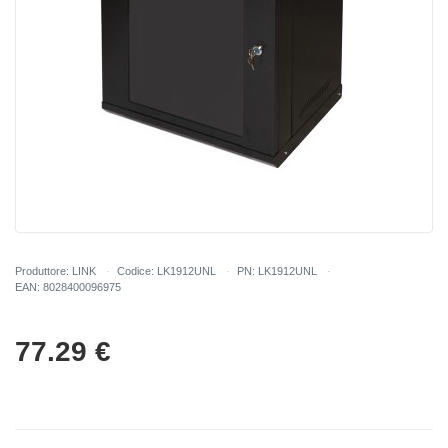
Produttore: LINK
Codice: LK1912UNL
PN: LK1912UNL
EAN: 8028400096975
77.29
€