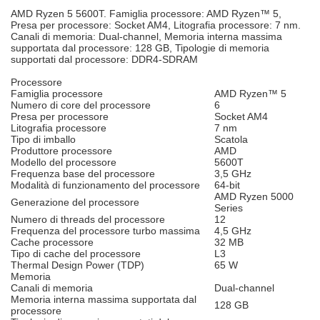
AMD Ryzen 5 5600T. Famiglia processore: AMD Ryzen™ 5,
Presa per processore: Socket AM4, Litografia processore: 7 nm.
Canali di memoria: Dual-channel, Memoria interna massima
supportata dal processore: 128 GB, Tipologie di memoria
supportati dal processore: DDR4-SDRAM
Processore
Famiglia processore
AMD Ryzen™ 5
Numero di core del processore
6
Presa per processore
Socket AM4
Litografia processore
7 nm
Tipo di imballo
Scatola
Produttore processore
AMD
Modello del processore
5600T
Frequenza base del processore
3,5 GHz
Modalità di funzionamento del processore
64-bit
AMD Ryzen 5000
Generazione del processore
Series
Numero di threads del processore
12
Frequenza del processore turbo massima
4,5 GHz
Cache processore
32 MB
Tipo di cache del processore
L3
Thermal Design Power (TDP)
65 W
Memoria
Canali di memoria
Dual-channel
Memoria interna massima supportata dal
128 GB
processore