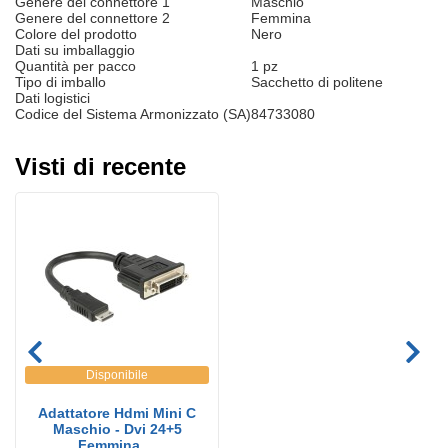
Genere del connettore 1
Maschio
Genere del connettore 2
Femmina
Colore del prodotto
Nero
Dati su imballaggio
Quantità per pacco
1 pz
Tipo di imballo
Sacchetto di politene
Dati logistici
Codice del Sistema Armonizzato (SA)
84733080
Visti di recente
Disponibile
Adattatore Hdmi Mini C
Maschio - Dvi 24+5
Femmina ...