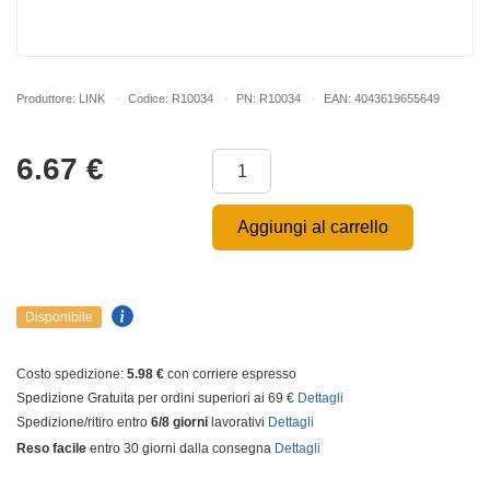
Produttore: LINK
Codice: R10034
PN: R10034
EAN: 4043619655649
6.67
€
Aggiungi al carrello
Disponibile
Costo spedizione:
5.98 €
con corriere espresso
Spedizione Gratuita per ordini superiori ai 69 €
Dettagli
Spedizione/ritiro entro
6/8 giorni
lavorativi
Dettagli
Reso facile
entro 30 giorni dalla consegna
Dettagli