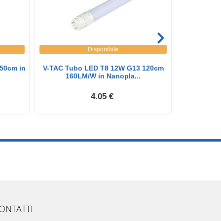
Disponibile
50cm in
V-TAC Tubo LED T8 12W G13 120cm
V-TAC Tubo
160LM/W in Nanopla...
N
4.05 €
ONTATTI