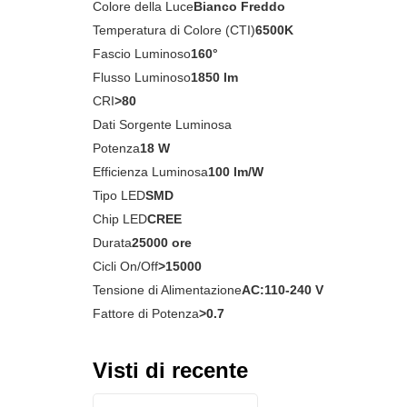
Colore della Luce
Bianco Freddo
Temperatura di Colore (CTI)
6500K
Fascio Luminoso
160°
Flusso Luminoso
1850 lm
CRI
>80
Dati Sorgente Luminosa
Potenza
18 W
Efficienza Luminosa
100 lm/W
Tipo LED
SMD
Chip LED
CREE
Durata
25000 ore
Cicli On/Off
>15000
Tensione di Alimentazione
AC:110-240 V
Fattore di Potenza
>0.7
Visti di recente