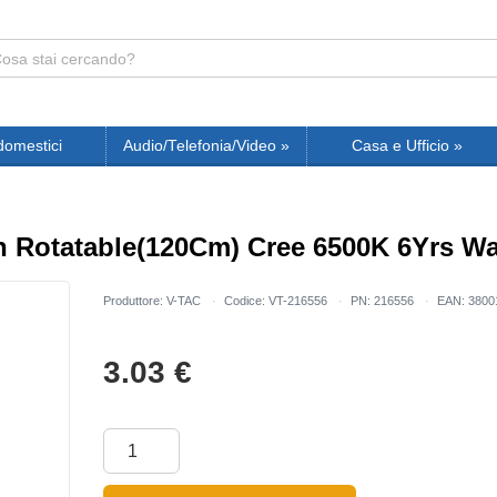
domestici
Audio/Telefonia/Video
»
Casa e Ufficio
»
 Rotatable(120Cm) Cree 6500K 6Yrs Wa
Produttore: V-TAC
Codice: VT-216556
PN: 216556
EAN: 3800
3.03
€