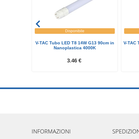
Disponibile
5W 125LM/W
V-TAC Tubo LED T8 14W G13 90cm in
V-TAC 
 ...
Nanoplastica 4000K
3.46 €
INFORMAZIONI
SPEDIZIO