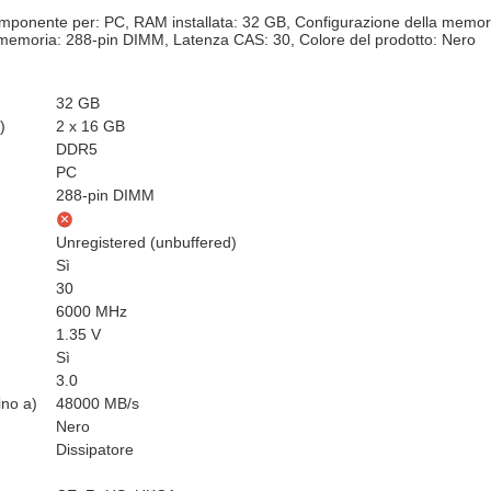
e per: PC, RAM installata: 32 GB, Configurazione della memoria (
memoria: 288-pin DIMM, Latenza CAS: 30, Colore del prodotto: Nero
32 GB
)
2 x 16 GB
DDR5
PC
288-pin DIMM
Unregistered (unbuffered)
Sì
30
6000 MHz
1.35 V
Sì
3.0
ino a)
48000 MB/s
Nero
Dissipatore