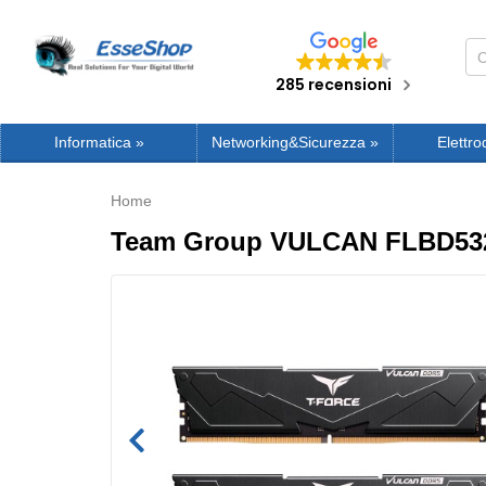
285 recensioni
Informatica
»
Networking&Sicurezza
»
Elettro
Home
Team Group VULCAN FLBD532