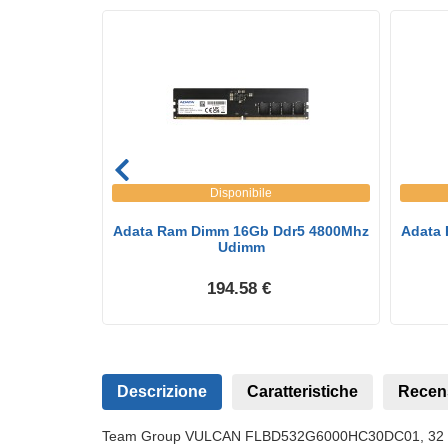
Disponibile
t Rgb Dimm
Adata Ram Dimm 16Gb Ddr5 4800Mhz
Adata
 ...
Udimm
194.58 €
Descrizione
Caratteristiche
Recen
Team Group VULCAN FLBD532G6000HC30DC01, 32 GB