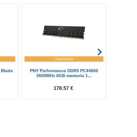
Disponibile
 Blade
PNY Performance DDR5 PC44800
Kingston 
5600MHz 8GB memoria 1...
Dd
178.57 €