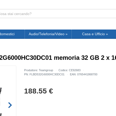
domestici
Audio/Telefonia/Video
»
Casa e Ufficio
»
G6000HC30DC01 memoria 32 GB 2 x 1
Produttore: Teamgroup
Codice: CE92683
PN: FLBD532G6000HC30DC01
EAN: 0765441868700
188.55
€