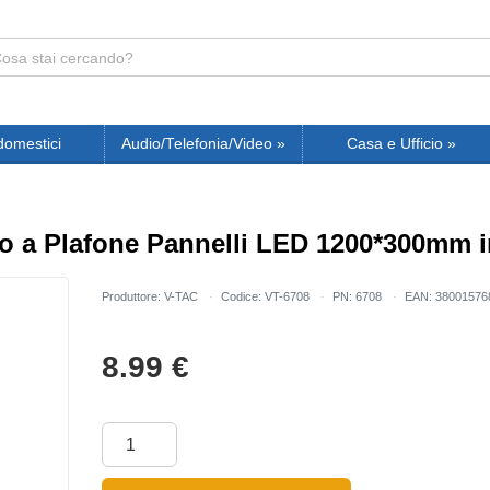
domestici
Audio/Telefonia/Video
»
Casa e Ufficio
»
 a Plafone Pannelli LED 1200*300mm in
Produttore: V-TAC
Codice: VT-6708
PN: 6708
EAN: 38001576
8.99
€