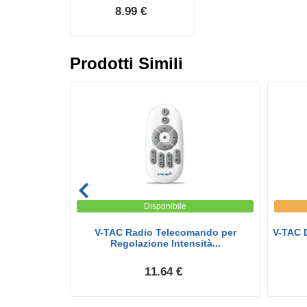
8.99 €
Prodotti Simili
Disponibile
 Montaggio a
V-TAC Radio Telecomando per
V-TAC D
..
Regolazione Intensità...
11.64 €