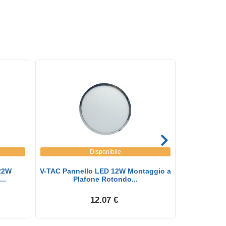
Disponibile
22W
V-TAC Pannello LED 12W Montaggio a
V-TAC Mini
..
Plafone Rotondo...
M
12.07 €