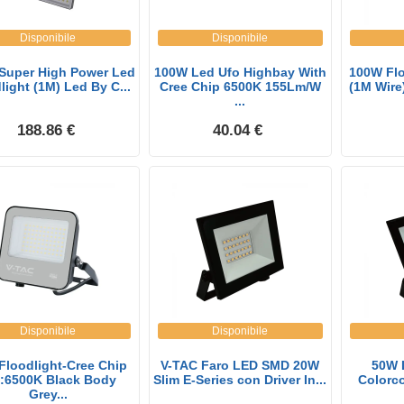
Disponibile
Disponibile
Super High Power Led
100W Led Ufo Highbay With
100W Flo
light (1M) Led By C...
Cree Chip 6500K 155Lm/W
(1M Wire
...
188.86 €
40.04 €
Disponibile
Disponibile
Floodlight-Cree Chip
V-TAC Faro LED SMD 20W
50W 
:6500K Black Body
Slim E-Series con Driver In...
Colorc
Grey...