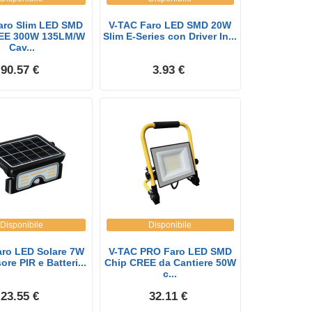
aro Slim LED SMD
V-TAC Faro LED SMD 20W
EE 300W 135LM/W
Slim E-Series con Driver In...
Cav...
90.57 €
3.93 €
Disponibile
Disponibile
aro LED Solare 7W
V-TAC PRO Faro LED SMD
re PIR e Batteri...
Chip CREE da Cantiere 50W
c...
23.55 €
32.11 €