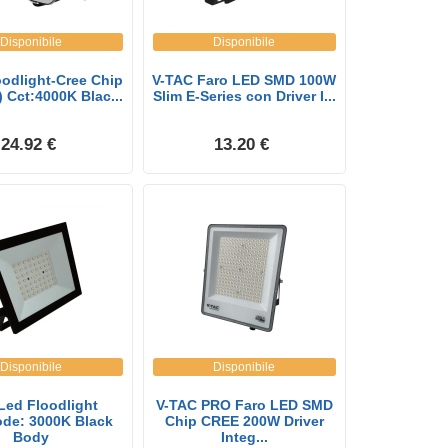
Disponibile
Disponibile
odlight-Cree Chip
V-TAC Faro LED SMD 100W
) Cct:4000K Blac...
Slim E-Series con Driver I...
24.92 €
13.20 €
Disponibile
Disponibile
Led Floodlight
V-TAC PRO Faro LED SMD
ode: 3000K Black
Chip CREE 200W Driver
Body
Integ...