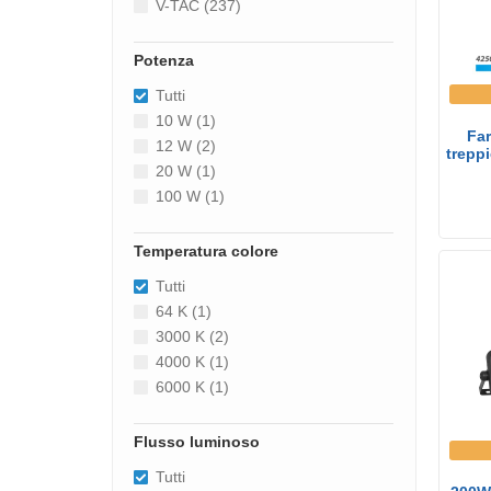
V-TAC (237)
Potenza
Tutti
10 W (1)
Far
12 W (2)
trepp
20 W (1)
100 W (1)
Temperatura colore
Tutti
64 K (1)
3000 K (2)
4000 K (1)
6000 K (1)
Flusso luminoso
Tutti