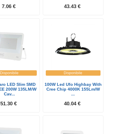
7.06 €
43.43 €
Disponibile
Disponibile
aro LED Slim SMD
100W Led Ufo Highbay With
EE 200W 135LM/W
Cree Chip 4000K 155Lm/W
Cav...
...
51.30 €
40.04 €