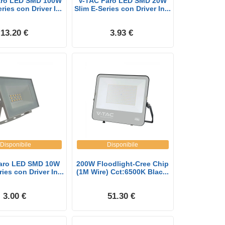
aro LED SMD 100W
V-TAC Faro LED SMD 20W
ries con Driver I...
Slim E-Series con Driver In...
13.20 €
3.93 €
Disponibile
Disponibile
aro LED SMD 10W
200W Floodlight-Cree Chip
ies con Driver In...
(1M Wire) Cct:6500K Blac...
3.00 €
51.30 €