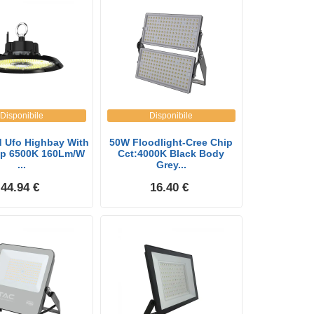
Disponibile
Disponibile
 Ufo Highbay With
50W Floodlight-Cree Chip
ip 6500K 160Lm/W
Cct:4000K Black Body
...
Grey...
44.94 €
16.40 €