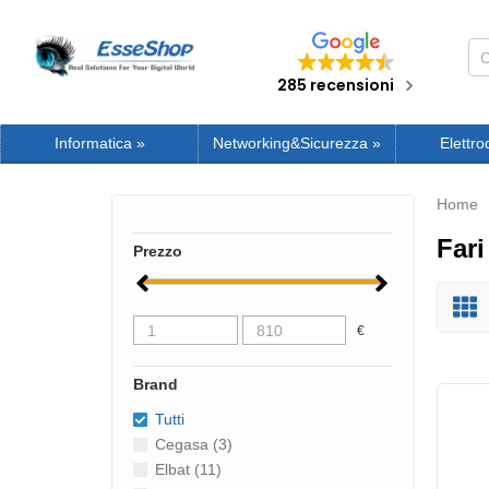
285 recensioni
Informatica
»
Networking&Sicurezza
»
Elettro
Home
Fari
Prezzo
€
Brand
Tutti
Cegasa (3)
Elbat (11)