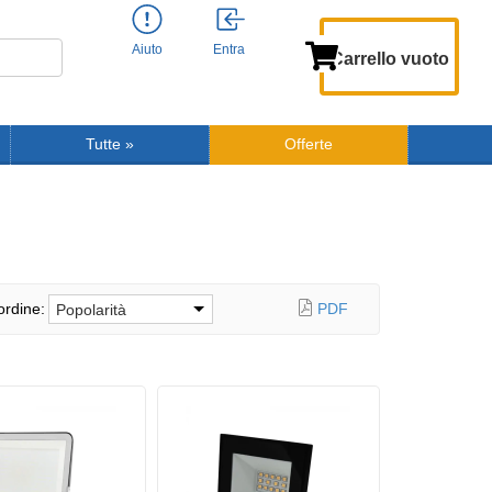
Aiuto
Entra
Carrello vuoto
Tutte
»
Offerte
ordine:
PDF
Popolarità