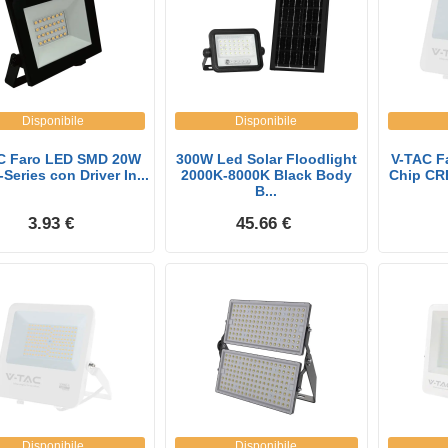
Disponibile
Disponibile
C Faro LED SMD 20W
300W Led Solar Floodlight
V-TAC F
-Series con Driver In...
2000K-8000K Black Body
Chip CR
B...
3.93 €
45.66 €
Disponibile
Disponibile