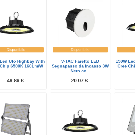
Disponibile
Disponibile
Led Ufo Highbay With
V-TAC Faretto LED
150W Led
 Chip 6500K 160Lm/W
Segnapasso da Incasso 3W
Cree Ch
...
Nero co...
49.86 €
20.07 €