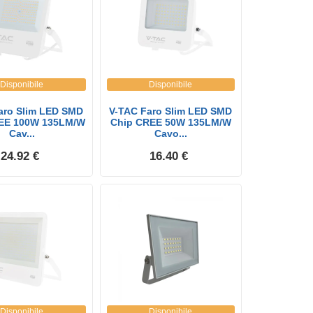
Disponibile
Disponibile
aro Slim LED SMD
V-TAC Faro Slim LED SMD
EE 100W 135LM/W
Chip CREE 50W 135LM/W
Cav...
Cavo...
24.92 €
16.40 €
Disponibile
Disponibile