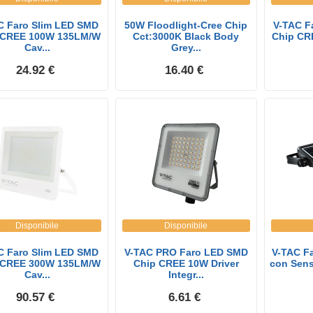
C Faro Slim LED SMD
50W Floodlight-Cree Chip
V-TAC F
 CREE 100W 135LM/W
Cct:3000K Black Body
Chip CR
Cav...
Grey...
24.92 €
16.40 €
Disponibile
Disponibile
C Faro Slim LED SMD
V-TAC PRO Faro LED SMD
V-TAC F
 CREE 300W 135LM/W
Chip CREE 10W Driver
con Senso
Cav...
Integr...
90.57 €
6.61 €