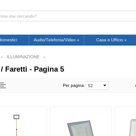
domestici
Audio/Telefonia/Video
»
Casa e Ufficio
»
ILLUMINAZIONE
 / Faretti - Pagina 5
Per pagina:
52