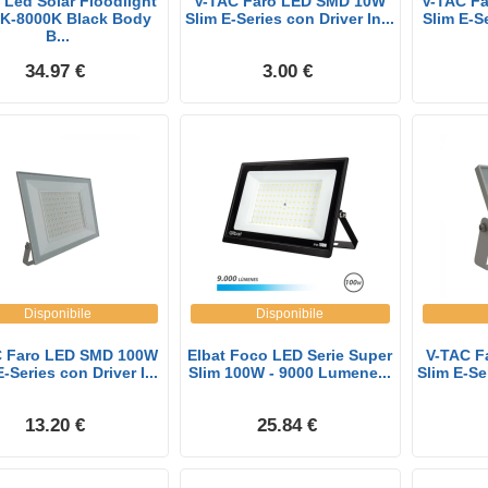
Led Solar Floodlight
V-TAC Faro LED SMD 10W
V-TAC F
K-8000K Black Body
Slim E-Series con Driver In...
Slim E-Se
B...
34.97 €
3.00 €
Disponibile
Disponibile
C Faro LED SMD 100W
Elbat Foco LED Serie Super
V-TAC F
-Series con Driver I...
Slim 100W - 9000 Lumene...
Slim E-Ser
13.20 €
25.84 €