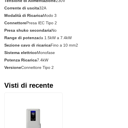
Tensione di Alimentazione
230V
Corrente di uscita
32A
Modalità di Ricarica
Modo 3
Connettore
Presa IEC Tipo 2
Presa shuko secondaria
No
Range di potenza
da 1.5kW a 7.4kW
Sezione cavo di ricarica
Fino a 10 mm2
Sistema elettrico
Monofase
Potenza Ricarica
7.4kW
Versione
Connettore Tipo 2
Visti di recente