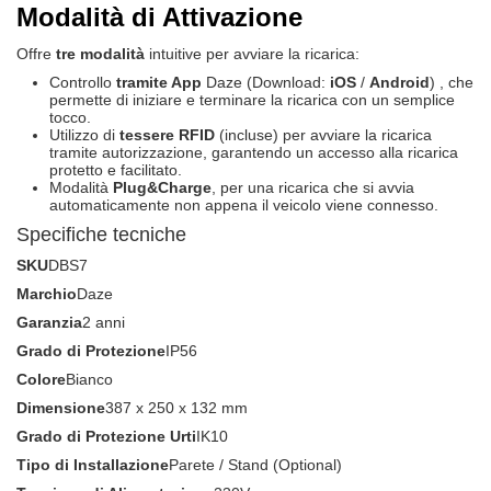
Modalità di Attivazione
Offre
tre modalità
intuitive per avviare la ricarica:
Controllo
tramite App
Daze (Download:
iOS
/
Android
) , che
permette di iniziare e terminare la ricarica con un semplice
tocco.
Utilizzo di
tessere RFID
(incluse) per avviare la ricarica
tramite autorizzazione, garantendo un accesso alla ricarica
protetto e facilitato.
Modalità
Plug&Charge
, per una ricarica che si avvia
automaticamente non appena il veicolo viene connesso.
Specifiche tecniche
SKU
DBS7
Marchio
Daze
Garanzia
2 anni
Grado di Protezione
IP56
Colore
Bianco
Dimensione
387 x 250 x 132 mm
Grado di Protezione Urti
IK10
Tipo di Installazione
Parete / Stand (Optional)