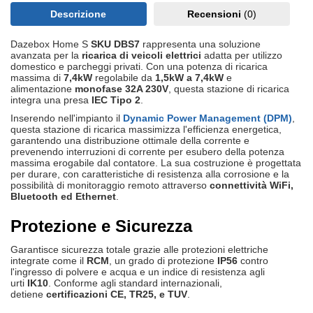
Descrizione
Recensioni
(0)
Dazebox Home S
SKU DBS7
rappresenta una soluzione
avanzata per la
ricarica di veicoli elettrici
adatta per utilizzo
domestico e parcheggi privati. Con una potenza di ricarica
massima di
7,4kW
regolabile da
1,5kW a 7,4kW
e
alimentazione
monofase 32A 230V
, questa stazione di ricarica
integra una presa
IEC Tipo 2
.
Inserendo nell'impianto il
Dynamic Power Management (DPM)
,
questa stazione di ricarica massimizza l'efficienza energetica,
garantendo una distribuzione ottimale della corrente e
prevenendo interruzioni di corrente per esubero della potenza
massima erogabile dal contatore. La sua costruzione è progettata
per durare, con caratteristiche di resistenza alla corrosione e la
possibilità di monitoraggio remoto attraverso
connettività WiFi,
Bluetooth ed Ethernet
.
Protezione e Sicurezza
Garantisce sicurezza totale grazie alle protezioni elettriche
integrate come il
RCM
, un grado di protezione
IP56
contro
l'ingresso di polvere e acqua e un indice di resistenza agli
urti
IK10
. Conforme agli standard internazionali,
detiene
certificazioni CE, TR25, e TUV
.