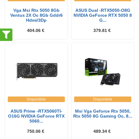
Vga Msi Rtx 5050 8Gb
ASUS Dual -RTX5050-O8G
Ventus 2X Oc 8Gb Gddr6
NVIDIA GeForce RTX 5050 8
Hdmi/3Dp
G...
404.06 €
379.81 €
Disponibile
Disponibile
ASUS Prime -RTX5060TI-
Msi Vga Geforce Rtx 5050,
O16G NVIDIA GeForce RTX
Rtx 5050 8G Gaming Oc, 8...
5060...
750.06 €
489.34 €