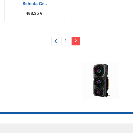
Scheda Gr...
468.35 €
1
2