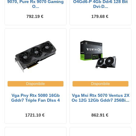
9070, Pure Rx 9070 Gaming
O4Gd6-P 4Gb Ddr6 128 Bit
O...
Dvi-D...
792.19 €
179.68 €
Disponibile
Disponibile
Vga Pny Rtx 5080 16Gb
Vga Msi Rtx 5070 Ventus 2X
Gddr7 Triple Fan Dlss 4
Oc 12G 12Gb Gddr7 256Bi...
1721.10 €
862.91 €